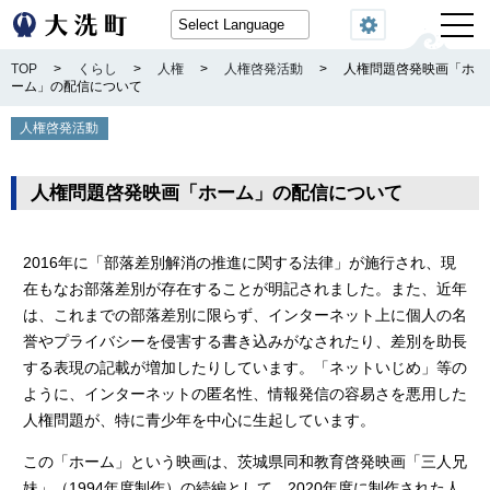
閲覧機能
TOP
>
くらし
>
人権
>
人権啓発活動
>
人権問題啓発映画「ホ
ーム」の配信について
人権啓発活動
人権問題啓発映画「ホーム」の配信について
2016年に「部落差別解消の推進に関する法律」が施行され、現
在もなお部落差別が存在することが明記されました。また、近年
は、これまでの部落差別に限らず、インターネット上に個人の名
誉やプライバシーを侵害する書き込みがなされたり、差別を助長
する表現の記載が増加したりしています。「ネットいじめ」等の
ように、インターネットの匿名性、情報発信の容易さを悪用した
人権問題が、特に青少年を中心に生起しています。
この「ホーム」という映画は、茨城県同和教育啓発映画「三人兄
妹」（1994年度制作）の続編として、2020年度に制作された人