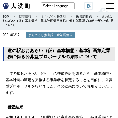
閲覧機能
TOP
>
新着情報
>
まちづくり推進課
>
政策調整係
>
道の駅お
おあらい（仮）基本構想・基本計画策定業務に係る公募型プロポーザルの結果
について
2021/06/17
｜
まちづくり推進課
政策調整係
道の駅おおあらい（仮）基本構想・基本計画策定業
務に係る公募型プロポーザルの結果について
「道の駅おおあらい（仮）」の整備検討を図るため、基本構想・
基本計画の策定を支援する事業者を特定することを目的に、公募
型プロポーザルを行いました。その結果についてお知らせいたし
ます。
審査結果
令和３年６月１４日（月曜日）に審査会を実施し、審査委員によ