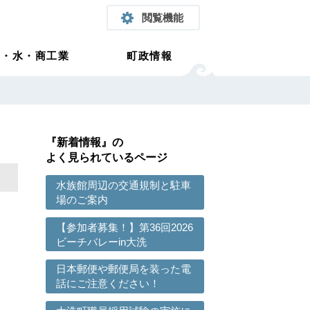
閲覧機能
農・水・商工業
町政情報
『新着情報』の
よく見られているページ
水族館周辺の交通規制と駐車
場のご案内
【参加者募集！】第36回2026
ビーチバレーin大洗
日本郵便や郵便局を装った電
話にご注意ください！