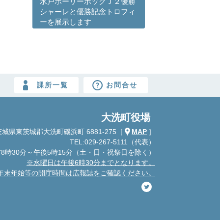
水戸ホーリーホックＪ２優勝
シャーレと優勝記念トロフィ
ーを展示します
課所一覧
お問合せ
大洗町役場
城県東茨城郡大洗町磯浜町 6881-275
［
MAP
］
TEL:029-267-5111（代表）
8時30分～午後5時15分
（土・日・祝祭日を除く）
※水曜日は午後6時30分までとなります。
年末年始等の開庁時間は広報誌をご確認ください。