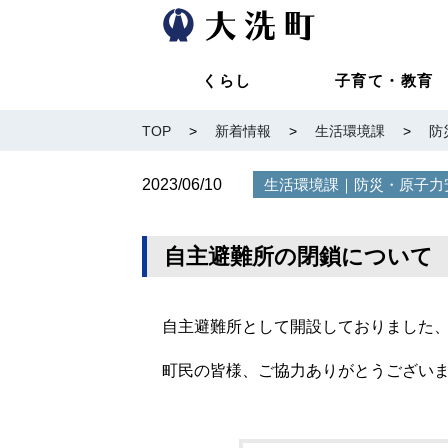
くらし
子育て・教育
TOP
>
新着情報
>
生活環境課
>
防
2023/06/10
｜
生活環境課
防災・原子力
自主避難所の閉鎖について
自主避難所として開設しておりました
町民の皆様、ご協力ありがとうござい