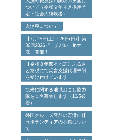
大洗町職員採用試験の実施に
ついて（令和９年４月採用予
定・社会人経験者）
入湯税について
【7月25日(土)・26日(日)】第
36回2026ビーチバレーin大
洗 開催！
【令和８年熊本地震】ふるさ
と納税にて災害支援代理寄附
を受け付けています
観光に関する地域おこし協力
隊を１名募集します（10/5必
着）
外国クルーズ客船の寄港に伴
うボランティアの募集につい
て