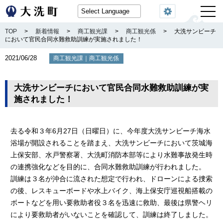
閲覧機能
TOP
>
新着情報
>
商工観光課
>
商工観光係
>
大洗サンビーチ
において官民合同水難救助訓練が実施されました！
2021/06/28
｜
商工観光課
商工観光係
大洗サンビーチにおいて官民合同水難救助訓練が実
施されました！
去る令和３年6月27日（日曜日）に、今年度大洗サンビーチ海水
浴場が開設されることを踏まえ、大洗サンビーチにおいて茨城海
上保安部、水戸警察署、大洗町消防本部等により水難事故発生時
の連携強化などを目的に、合同水難救助訓練が行われました。
訓練は３名が沖合に流された想定で行われ、ドローンによる捜索
の後、レスキューボードや水上バイク、海上保安庁巡視船搭載の
ボートなどを用い要救助者役３名を迅速に救助、最後は県警ヘリ
により要救助者がいないことを確認して、訓練は終了しました。