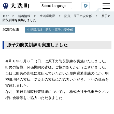
閲覧機能
TOP
>
新着情報
>
生活環境課
>
防災・原子力安全係
>
原子力
防災訓練を実施しました
2026/05/15
｜
生活環境課
防災・原子力安全係
原子力防災訓練を実施しました
令和８年３月８日（日）に原子力防災訓練を実施いたしました。
町民の皆様、関係機関の皆様、ご協力ありがとうございました。
当日は町民の皆様に取組んでいただいた屋内退避訓練のほか、明
神町地区の皆様、防災士の皆様にご協力いただき、下記の訓練を
実施しました。
なお、避難退域時検査訓練については、株式会社千代田テクノル
様に会場等をご協力いただきました。