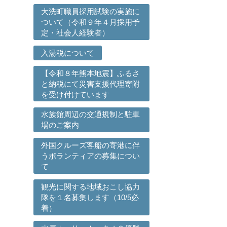
大洗町職員採用試験の実施に
ついて（令和９年４月採用予
定・社会人経験者）
入湯税について
【令和８年熊本地震】ふるさ
と納税にて災害支援代理寄附
を受け付けています
水族館周辺の交通規制と駐車
場のご案内
外国クルーズ客船の寄港に伴
うボランティアの募集につい
て
観光に関する地域おこし協力
隊を１名募集します（10/5必
着）