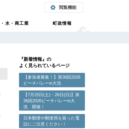
閲覧機能
農・水・商工業
町政情報
『新着情報』の
よく見られているページ
【参加者募集！】第36回2026
ビーチバレーin大洗
教
【7月25日(土)・26日(日)】第
36回2026ビーチバレーin大
洗 開催！
後
日本郵便や郵便局を装った電
話にご注意ください！