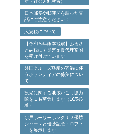
定・社会人経験者）
日本郵便や郵便局を装った電
話にご注意ください！
入湯税について
【令和８年熊本地震】ふるさ
と納税にて災害支援代理寄附
を受け付けています
外国クルーズ客船の寄港に伴
うボランティアの募集につい
て
観光に関する地域おこし協力
隊を１名募集します（10/5必
着）
水戸ホーリーホックＪ２優勝
シャーレと優勝記念トロフィ
ーを展示します