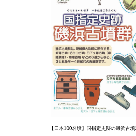
【日本100名墳】国指定史跡の磯浜古