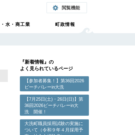
閲覧機能
農・水・商工業
町政情報
『新着情報』の
よく見られているページ
【参加者募集！】第36回2026
ビーチバレーin大洗
【7月25日(土)・26日(日)】第
36回2026ビーチバレーin大
洗 開催！
大洗町職員採用試験の実施に
ついて（令和９年４月採用予