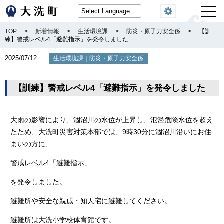
閲覧機能
TOP
>
新着情報
>
生活環境課
>
防災・原子力安全係
>
【訓
練】警戒レベル4「避難指示」を発令しました
2025/07/12
｜
生活環境課
防災・原子力安全係
【訓練】警戒レベル4「避難指示」を発令しました
大雨の影響により、涸沼川の水位が上昇し、氾濫危険水位を超え
たため、大洗町災害対策本部では、9時30分に涸沼川沿いにお住
まいの方に、
警戒レベル4「避難指示」
を発令しました。
避難所や安全な親戚・知人宅に避難してください。
避難所は大洗小学校体育館です。