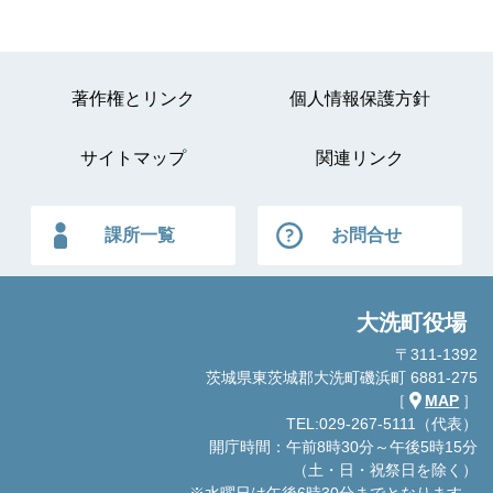
著作権とリンク
個人情報保護方針
サイトマップ
関連リンク
課所一覧
お問合せ
大洗町役場
〒311-1392
茨城県東茨城郡大洗町磯浜町 6881-275
［
MAP
］
TEL:029-267-5111（代表）
開庁時間：午前8時30分～午後5時15分
（土・日・祝祭日を除く）