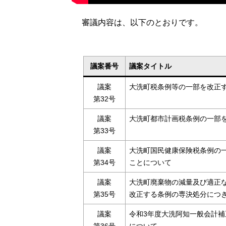
審議内容は、以下のとおりです。
議案番号
議案タイトル
議案
大洗町税条例等の一部を改正
第32号
議案
大洗町都市計画税条例の一部
第33号
議案
大洗町国民健康保険税条例の
第34号
ことについて
議案
大洗町廃棄物の減量及び適正
第35号
改正する条例の専決処分につ
議案
令和3年度大洗阿知一般会計補